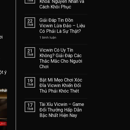
Th8
Khóa: Nguyên Nhân và
Cách Khôi Phục
Không
có
Giải Đáp Tin Đồn
22
bình
luận
Th8
Vicwin Lừa Đảo – Liệu
ở
Có Phải Là Sự Thật?
Tài
Khoản
ời
ở
1 bình luận
Vicwin
Giải
Bị
Đáp
Khóa:
Tin
Vicwin Có Uy Tín
21
Nguyên
Đồn
Nhân
Th8
Không? Giải Đáp Các
Vicwin
,
và
Lừa
Thắc Mắc Cho Người
Cách
Đảo
Khôi
Chơi
–
Phục
ột ý
Liệu
Không
Có
có
Phải
Bật Mí Mẹo Chơi Xóc
19
bình
Là
luận
Th8
Đĩa Vicwin Khiến Đối
Sự
ở
Thủ Phải Khóc Thét
Thật?
Vicwin
Có
Không
Uy
có
Tín
Tài Xỉu Vicwin – Game
17
bình
Không?
luận
Th8
Đổi Thưởng Hấp Dẫn
Giải
ở
Đáp
Bậc Nhất Hiện Nay
Bật
Các
Mí
Thắc
Không
Mẹo
Mắc
có
Chơi
Cho
bình