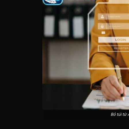
Bỏ túi từ 