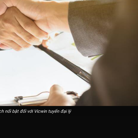
h nổi bật đối với Vicwin tuyển đại lý