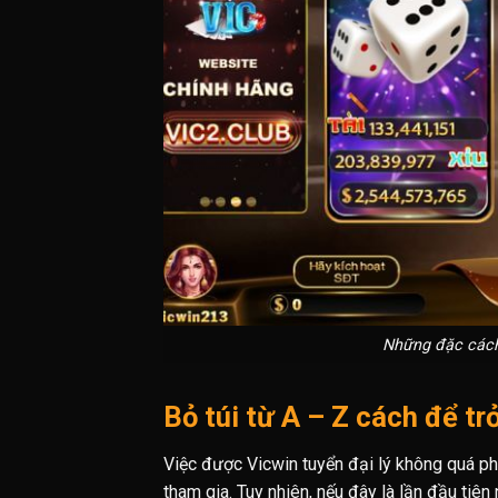
Những đặc cách 
Bỏ túi từ A – Z cách để tr
Việc được
Vicwin tuyển đại lý
không quá phứ
tham gia. Tuy nhiên, nếu đây là lần đầu tiê