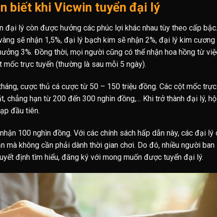
n biết khi Vicwin tuyển đại lý
n đại lý
còn được hưởng các phúc lợi khác nhau tùy theo cấp bậc
ý vàng sẽ nhận 1,5%, đại lý bạch kim sẽ nhận 2%, đại lý kim cương
 hưởng 3%. Đồng thời, mọi người cũng có thể nhận hoa hồng từ việ
t mốc trực tuyến (thường là sau mỗi 5 ngày).
 tháng, cược thủ cá cược từ 50 – 150 triệu đồng. Các cột mốc trực
, chẳng hạn từ 200 đến 300 nghìn đồng,… Khi trở thành đại lý, hộ
ạp đầu tiên.
ẽ nhận 100 nghìn đồng. Với các chính sách hấp dẫn này, các đại lý
 mà không cần phải dành thời gian chơi. Do đó, nhiều người ban
uyết định tìm hiểu, đăng ký với mong muốn được tuyển đại lý.