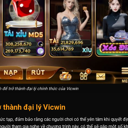
để trở thành đại lý chính thức của Vicwin
ở thành đại lý Vicwin
c tạp, đảm bảo rằng các người chơi có thể yên tâm khi quyết đị
n người tham gia nghe về chương trình này, có thể sẽ gặp một số k