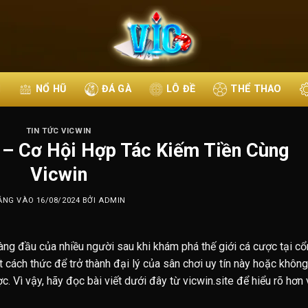
I
NỔ HŨ
ĐÁ GÀ
LÔ ĐỀ
THỂ THAO
TIN TỨC VICWIN
 – Cơ Hội Hợp Tác Kiếm Tiền Cùng
Vicwin
ĂNG VÀO
16/08/2024
BỞI
ADMIN
àng đầu của nhiều người sau khi khám phá thế giới cá cược tại c
t cách thức để trở thành đại lý của sân chơi uy tín này hoặc không
. Vì vậy, hãy đọc bài viết dưới đây từ vicwin.site để hiểu rõ hơn 