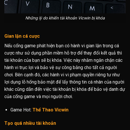
Những lý do khiến tài khoản Vicwin bị khóa
Gian lận cá cược
Nếu cổng game phát hiện bạn có hành vi gian lận trong cá
cược như sử dụng phần mềm hỗ trợ để thay đổi kết quả thì
tài khoản của bạn sẽ bị khóa. Việc này nhằm ngăn chặn các
hành vi trục lợi và bảo vệ sự công bằng cho tất cả người
chơi. Bên cạnh đó, các hành vi vi phạm quyền riêng tư như
lợi dụng lỗ hổng bảo mật để lấy thông tin cá nhân của người
khác cũng dẫn đến việc tài khoản bị khóa để bảo vệ danh dự
của cổng game và mọi người chơi.
Game Hot:
Thể Thao Vicwin
Tạo quá nhiều tài khoản