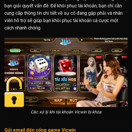
bạn giải quyết vấn đề. Để khôi phục tài khoản, bạn chỉ cần
cung cấp thông tin chi tiết về sự cố đang gặp phải và nhân
viên hỗ trợ sẽ giúp bạn khôi phục tài khoản cá cược một
cách nhanh chóng.
Các xử lý khi tài khoản Vicwin bị khóa
Gửi email đến cổng game Vicwin