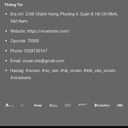
Thông Tin
Địa chỉ: 2/6B Chánh Hưng, Phường 4, Quận 8, Hồ Chí Minh,
Việt Nam
Website:
https://vicwinsite.com/
Zipcode: 70000
Phone: 0328150167
Email:
vicwin.site@gmail.com
Hastag: #vicwin, #vic_win, #tải_vicwin, #link_vào_vicwin,
#vicwinsite