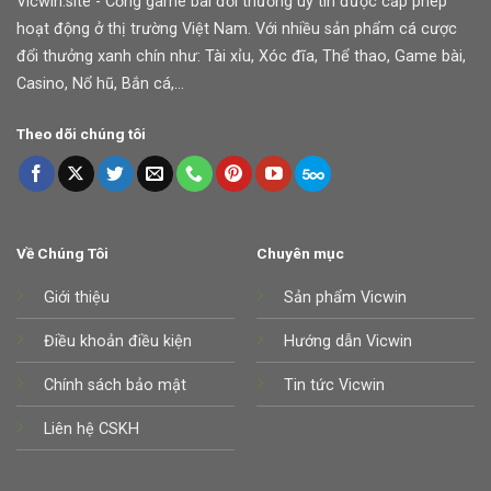
Vicwin.site - Cổng game bài đổi thưởng uy tín được cấp phép
hoạt động ở thị trường Việt Nam. Với nhiều sản phẩm cá cược
đổi thưởng xanh chín như: Tài xỉu, Xóc đĩa, Thể thao, Game bài,
Casino, Nổ hũ, Bắn cá,...
Theo dõi chúng tôi
Về Chúng Tôi
Chuyên mục
Giới thiệu
Sản phẩm Vicwin
Điều khoản điều kiện
Hướng dẫn Vicwin
Chính sách bảo mật
Tin tức Vicwin
Liên hệ CSKH