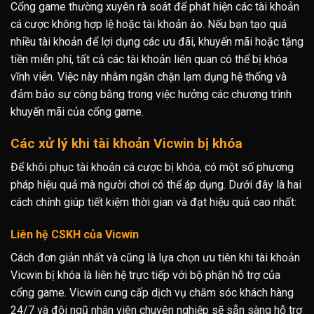
Cổng game thường xuyên rà soát để phát hiện các tài khoản
cá cược không hợp lệ hoặc tài khoản ảo. Nếu bạn tạo quá
nhiều tài khoản để lợi dụng các ưu đãi, khuyến mãi hoặc tặng
tiền miễn phí, tất cả các tài khoản liên quan có thể bị khóa
vĩnh viễn. Việc này nhằm ngăn chặn lạm dụng hệ thống và
đảm bảo sự công bằng trong việc hưởng các chương trình
khuyến mãi của cổng game.
Các xử lý khi tài khoản Vicwin bị khóa
Để khôi phục tài khoản cá cược bị khóa, có một số phương
pháp hiệu quả mà người chơi có thể áp dụng. Dưới đây là hai
cách chính giúp tiết kiệm thời gian và đạt hiệu quả cao nhất:
Liên hệ CSKH của Vicwin
Cách đơn giản nhất và cũng là lựa chọn ưu tiên khi tài khoản
Vicwin bị khóa là liên hệ trực tiếp với bộ phận hỗ trợ của
cổng game. Vicwin cung cấp dịch vụ chăm sóc khách hàng
24/7 và đội ngũ nhân viên chuyên nghiệp sẽ sẵn sàng hỗ trợ