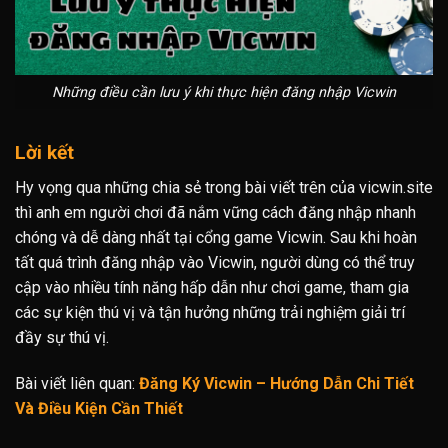
Những điều cần lưu ý khi thực hiện đăng nhập Vicwin
Lời kết
Hy vọng qua những chia sẻ trong bài viết trên của vicwin.site
thì anh em người chơi đã nắm vững cách đăng nhập nhanh
chóng và dễ dàng nhất tại cổng game Vicwin. Sau khi hoàn
tất quá trình đăng nhập vào Vicwin, người dùng có thể truy
cập vào nhiều tính năng hấp dẫn như chơi game, tham gia
các sự kiện thú vị và tận hưởng những trải nghiệm giải trí
đầy sự thú vị.
Bài viết liên quan:
Đăng Ký Vicwin – Hướng Dẫn Chi Tiết
Và Điều Kiện Cần Thiết