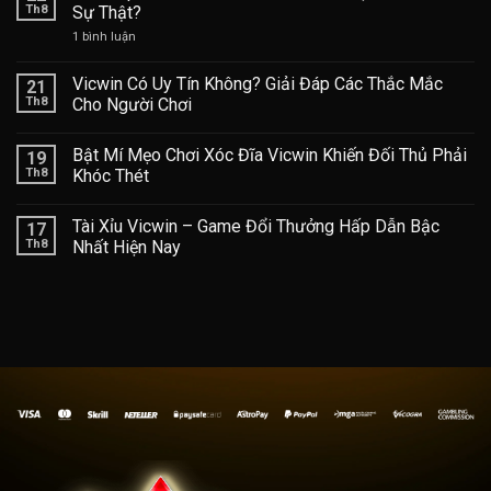
luận
Th8
Sự Thật?
ở
Tài
ở
1 bình luận
Khoản
Giải
Vicwin
Đáp
Bị
Tin
Vicwin Có Uy Tín Không? Giải Đáp Các Thắc Mắc
21
Khóa:
Đồn
Th8
Cho Người Chơi
Nguyên
Vicwin
Nhân
Lừa
Không
và
Đảo
có
Cách
–
Bật Mí Mẹo Chơi Xóc Đĩa Vicwin Khiến Đối Thủ Phải
19
bình
Khôi
Liệu
luận
Th8
Khóc Thét
Phục
Có
ở
Phải
Vicwin
Không
Là
Có
có
Sự
Tài Xỉu Vicwin – Game Đổi Thưởng Hấp Dẫn Bậc
17
Uy
bình
Thật?
Tín
luận
Th8
Nhất Hiện Nay
Không?
ở
Giải
Bật
Không
Đáp
Mí
có
Các
Mẹo
bình
Thắc
Chơi
luận
Mắc
Xóc
ở
Cho
Đĩa
Tài
Người
Vicwin
Xỉu
Chơi
Khiến
Vicwin
Đối
–
Thủ
Game
Phải
Đổi
Khóc
Thưởng
Thét
Hấp
Dẫn
Bậc
Nhất