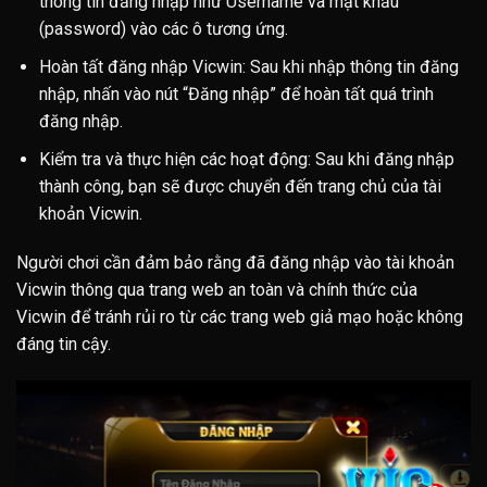
thông tin đăng nhập như Username và mật khẩu
(password) vào các ô tương ứng.
Hoàn tất đăng nhập Vicwin: Sau khi nhập thông tin đăng
nhập, nhấn vào nút “Đăng nhập” để hoàn tất quá trình
đăng nhập.
Kiểm tra và thực hiện các hoạt động: Sau khi đăng nhập
thành công, bạn sẽ được chuyển đến trang chủ của tài
khoản Vicwin.
Người chơi cần đảm bảo rằng đã đăng nhập vào tài khoản
Vicwin thông qua trang web an toàn và chính thức của
Vicwin để tránh rủi ro từ các trang web giả mạo hoặc không
đáng tin cậy.