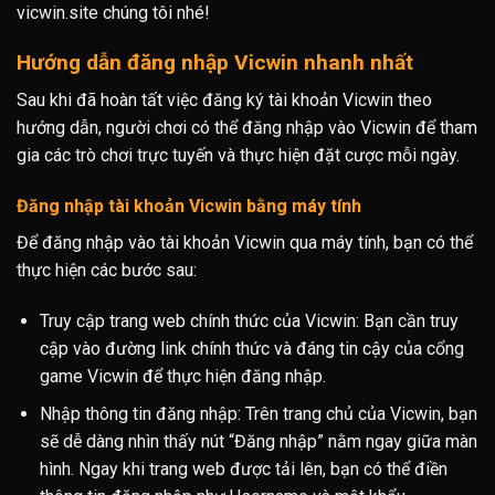
vicwin.site chúng tôi nhé!
Hướng dẫn đăng nhập Vicwin nhanh nhất
Sau khi đã hoàn tất việc đăng ký tài khoản Vicwin theo
hướng dẫn, người chơi có thể đăng nhập vào Vicwin để tham
gia các trò chơi trực tuyến và thực hiện đặt cược mỗi ngày.
Đăng nhập tài khoản Vicwin bằng máy tính
Để đăng nhập vào tài khoản Vicwin qua máy tính, bạn có thể
thực hiện các bước sau:
Truy cập trang web chính thức của Vicwin: Bạn cần truy
cập vào đường link chính thức và đáng tin cậy của cổng
game Vicwin để thực hiện đăng nhập.
Nhập thông tin đăng nhập: Trên trang chủ của Vicwin, bạn
sẽ dễ dàng nhìn thấy nút “Đăng nhập” nằm ngay giữa màn
hình. Ngay khi trang web được tải lên, bạn có thể điền